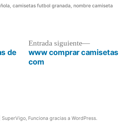
en
añola
,
camisetas futbol granada
,
nombre camiseta
a
Entrada
Entrada siguiente
r:
siguiente:
as de
www comprar camisetas
com
| SuperVigo
,
Funciona gracias a WordPress.