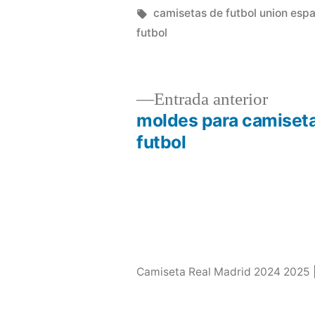
por
Etiquetas:
camisetas de futbol union esp
futbol
Entrad
Entrada anterior
anterio
moldes para camiset
Navegación
futbol
de
entradas
Camiseta Real Madrid 2024 2025 