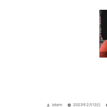
Publicado
istern
2023年2月13日