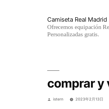
Saltar
al
Camiseta Real Madrid
contenido
Ofrecemos equipación Rea
Personalizadas gratis.
comprar y 
Publicado
istern
2023年2月13日
por