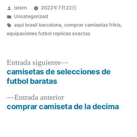
Publicado
istern
2022年7月22日
por
Publicado
Uncategorized
en
Etiquetas:
aqui brasil barcelona
,
comprar camisetas frikis
,
equipaciones futbol replicas exactas
Entrada
Entrada siguiente
siguiente:
camisetas de selecciones de
Navegación
futbol baratas
de
Entrada
Entrada anterior
entradas
anterior:
comprar camiseta de la decima