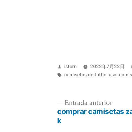
Publicado
istern
2022年7月22日
por
Etiquetas:
camisetas de futbol usa
,
camis
Entrad
Entrada anterior
anterio
comprar camisetas z
Navegación
k