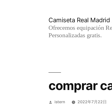
Saltar
al
Camiseta Real Madrid
contenido
Ofrecemos equipación Rea
Personalizadas gratis.
comprar c
Publicado
istern
2022年7月22日
por