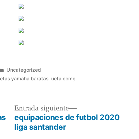
Publicado
Uncategorized
en
etas yamaha baratas
,
uefa comç
a
Entrada
Entrada siguiente
r:
siguiente:
as
equipaciones de futbol 2020
liga santander