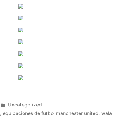
Publicado
Uncategorized
en
s
,
equipaciones de futbol manchester united
,
wala