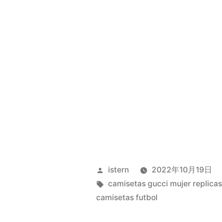
Publicado
istern
2022年10月19日
por
Etiquetas:
camisetas gucci mujer replica
camisetas futbol