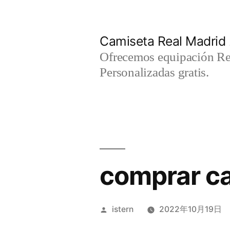
Saltar
al
Camiseta Real Madrid
contenido
Ofrecemos equipación Rea
Personalizadas gratis.
comprar c
Publicado
istern
2022年10月19日
por