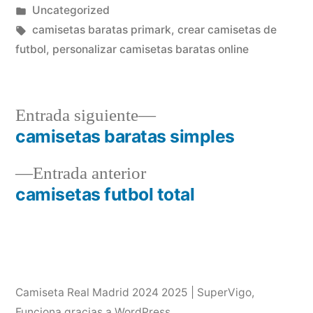
por
Publicado
Uncategorized
en
Etiquetas:
camisetas baratas primark
,
crear camisetas de
futbol
,
personalizar camisetas baratas online
Entrada
Entrada siguiente
siguiente:
camisetas baratas simples
Navegación
Entrada
Entrada anterior
de
anterior:
camisetas futbol total
entradas
Camiseta Real Madrid 2024 2025 | SuperVigo
,
Funciona gracias a WordPress.