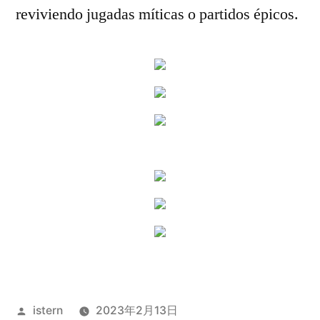
reviviendo jugadas míticas o partidos épicos.
Publicado
istern
2023年2月13日