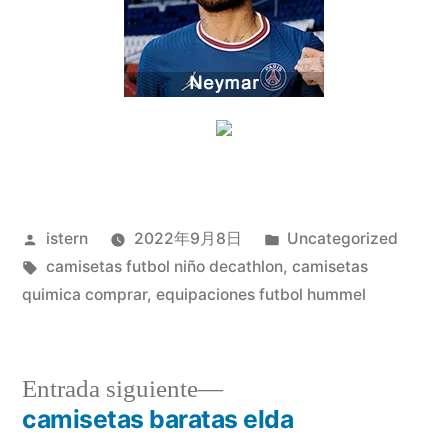
Publicado
Publicado
istern
2022年9月8日
Uncategorized
por
Etiquetas:
en
camisetas futbol niño decathlon
,
camisetas
quimica comprar
,
equipaciones futbol hummel
Entrada
Entrada siguiente
siguiente:
camisetas baratas elda
Navegación