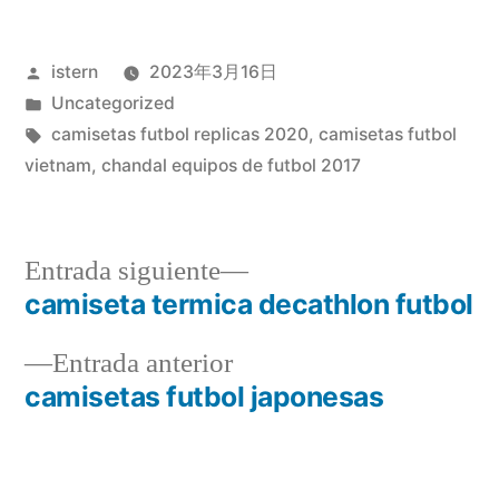
Publicado
istern
2023年3月16日
por
Publicado
Uncategorized
en
Etiquetas:
camisetas futbol replicas 2020
,
camisetas futbol
vietnam
,
chandal equipos de futbol 2017
Entrada
Entrada siguiente
siguiente:
camiseta termica decathlon futbol
Navegación
Entrada
Entrada anterior
de
anterior:
camisetas futbol japonesas
entradas