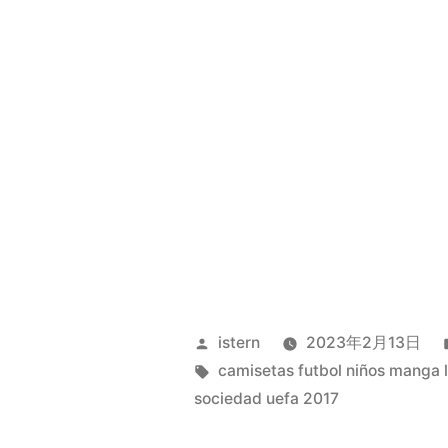
Publicado
istern
2023年2月13日
por
Etiquetas:
camisetas futbol niños manga 
sociedad uefa 2017