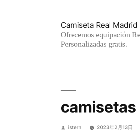
Saltar
al
Camiseta Real Madrid
contenido
Ofrecemos equipación Rea
Personalizadas gratis.
camisetas 
Publicado
istern
2023年2月13日
por