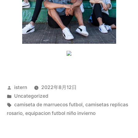
Publicado
istern
2022年8月12日
por
Publicado
Uncategorized
en
Etiquetas:
camiseta de marruecos futbol
,
camisetas replicas
rosario
,
equipacion futbol niño invierno