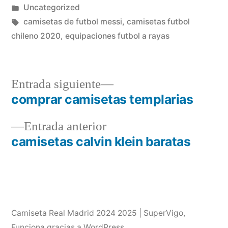
por
Publicado
Uncategorized
en
Etiquetas:
camisetas de futbol messi
,
camisetas futbol
chileno 2020
,
equipaciones futbol a rayas
Entrada
Entrada siguiente
siguiente:
comprar camisetas templarias
Navegación
Entrada
Entrada anterior
de
anterior:
camisetas calvin klein baratas
entradas
Camiseta Real Madrid 2024 2025 | SuperVigo
,
Funciona gracias a WordPress.