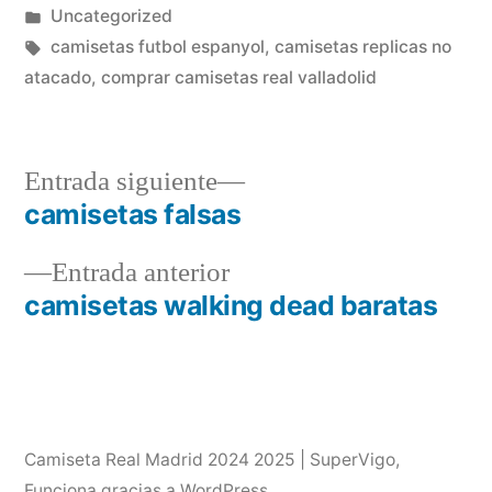
por
Publicado
Uncategorized
en
Etiquetas:
camisetas futbol espanyol
,
camisetas replicas no
atacado
,
comprar camisetas real valladolid
Entrada
Entrada siguiente
siguiente:
camisetas falsas
Navegación
Entrada
Entrada anterior
de
anterior:
camisetas walking dead baratas
entradas
Camiseta Real Madrid 2024 2025 | SuperVigo
,
Funciona gracias a WordPress.