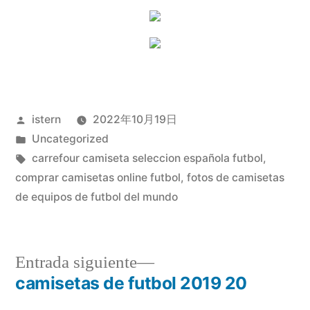
Publicado
istern
2022年10月19日
por
Publicado
Uncategorized
en
Etiquetas:
carrefour camiseta seleccion española futbol
,
comprar camisetas online futbol
,
fotos de camisetas
de equipos de futbol del mundo
Entrada
Entrada siguiente
siguiente:
camisetas de futbol 2019 20
Navegación