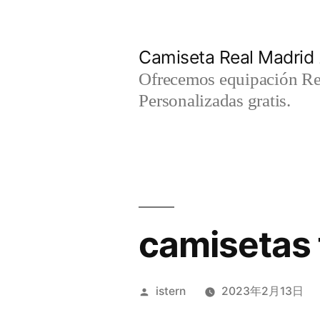
Saltar
al
Camiseta Real Madrid
contenido
Ofrecemos equipación Rea
Personalizadas gratis.
camisetas 
Publicado
istern
2023年2月13日
por