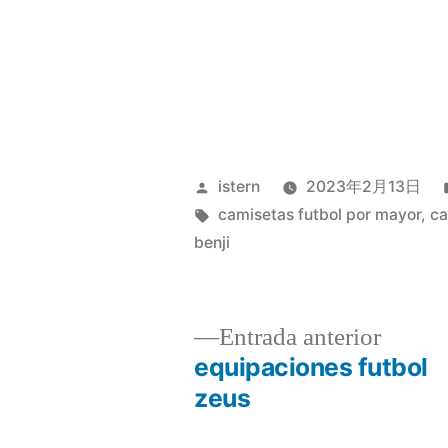
Publicado
istern
2023年2月13日
por
Etiquetas:
camisetas futbol por mayor
,
ca
benji
Entrad
Entrada anterior
anterio
equipaciones futbol
Navegación
zeus