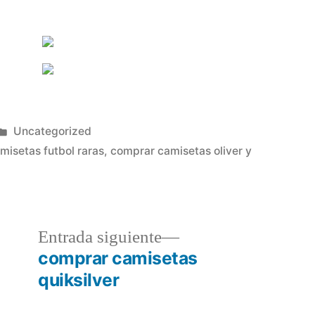
Publicado
Uncategorized
en
misetas futbol raras
,
comprar camisetas oliver y
a
Entrada
Entrada siguiente
r:
siguiente:
comprar camisetas
quiksilver