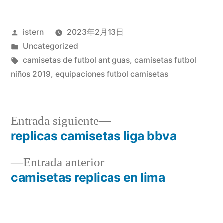
Publicado
istern
2023年2月13日
por
Publicado
Uncategorized
en
Etiquetas:
camisetas de futbol antiguas
,
camisetas futbol
niños 2019
,
equipaciones futbol camisetas
Entrada
Entrada siguiente
siguiente:
replicas camisetas liga bbva
Navegación
Entrada
Entrada anterior
de
anterior:
camisetas replicas en lima
entradas