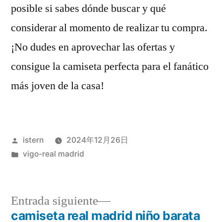
posible si sabes dónde buscar y qué
considerar al momento de realizar tu compra.
¡No dudes en aprovechar las ofertas y
consigue la camiseta perfecta para el fanático
más joven de la casa!
Publicado
istern
2024年12月26日
por
Publicado
vigo-real madrid
en
Entrada
Entrada siguiente
siguiente:
camiseta real madrid niño barata