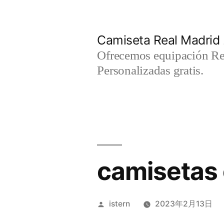
Saltar
al
Camiseta Real Madrid
contenido
Ofrecemos equipación Rea
Personalizadas gratis.
camisetas 
Publicado
istern
2023年2月13日
por