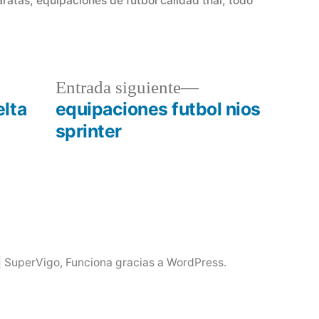
aratas
,
equipaciones de futbol calidad thai
,
todo
a
Entrada
Entrada siguiente
r:
siguiente:
lta
equipaciones futbol nios
sprinter
| SuperVigo
,
Funciona gracias a WordPress.