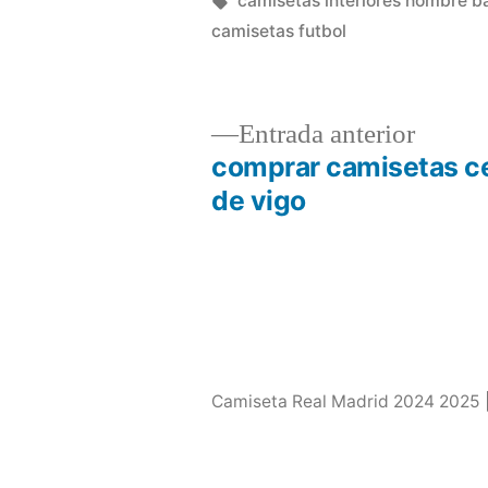
camisetas interiores hombre b
camisetas futbol
Entrad
Entrada anterior
anterio
comprar camisetas ce
Navegación
de vigo
de
entradas
Camiseta Real Madrid 2024 2025 