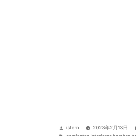
Publicado
istern
2023年2月13日
por
Etiquetas: