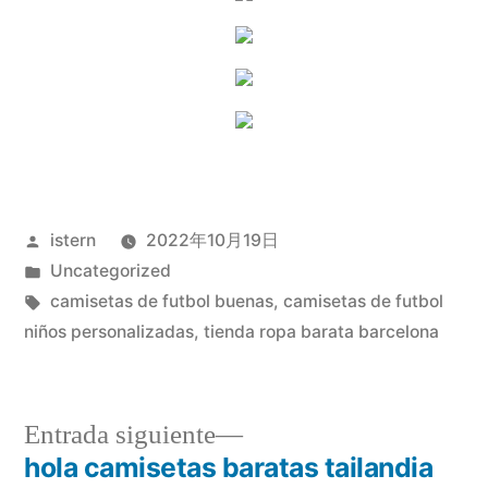
Publicado
istern
2022年10月19日
por
Publicado
Uncategorized
en
Etiquetas:
camisetas de futbol buenas
,
camisetas de futbol
niños personalizadas
,
tienda ropa barata barcelona
Entrada
Entrada siguiente
siguiente:
hola camisetas baratas tailandia