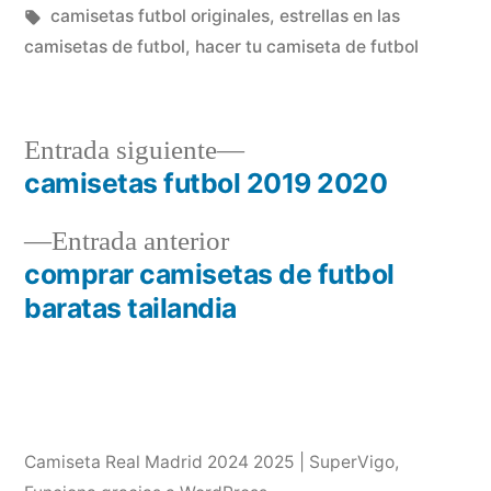
por
Etiquetas:
en
camisetas futbol originales
,
estrellas en las
camisetas de futbol
,
hacer tu camiseta de futbol
Entrada
Entrada siguiente
siguiente:
camisetas futbol 2019 2020
Navegación
Entrada
Entrada anterior
de
anterior:
comprar camisetas de futbol
entradas
baratas tailandia
Camiseta Real Madrid 2024 2025 | SuperVigo
,