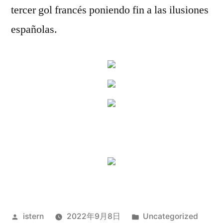
tercer gol francés poniendo fin a las ilusiones
españolas.
Publicado
Publicado
istern
2022年9月8日
Uncategorized