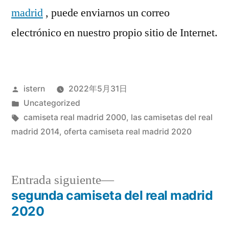
madrid
, puede enviarnos un correo
electrónico en nuestro propio sitio de Internet.
Publicado
istern
2022年5月31日
por
Publicado
Uncategorized
en
Etiquetas:
camiseta real madrid 2000
,
las camisetas del real
madrid 2014
,
oferta camiseta real madrid 2020
Entrada
Entrada siguiente
siguiente:
segunda camiseta del real madrid
Navegación
2020